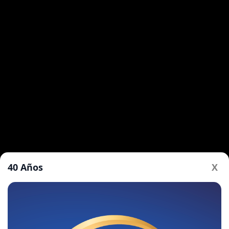
40 Años
X